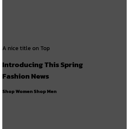
A nice title on Top
Introducing This Spring
Fashion News
Shop Women
Shop Men