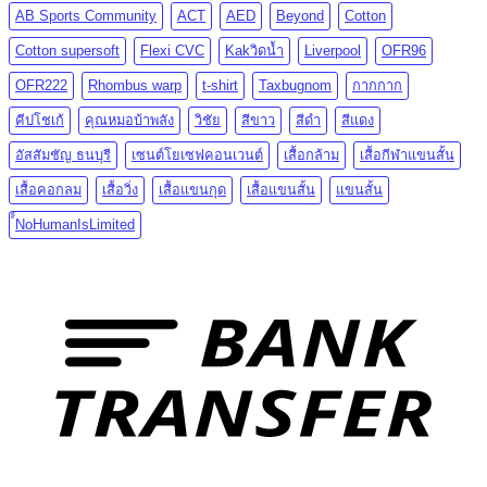
AB Sports Community
ACT
AED
Beyond
Cotton
Cotton supersoft
Flexi CVC
Kakวิดน้ำ
Liverpool
OFR96
OFR222
Rhombus warp
t-shirt
Taxbugnom
กากกาก
คีปโชเก้
คุณหมอบ้าพลัง
วิชัย
สีขาว
สีดำ
สีแดง
อัสสัมชัญ ธนบุรี
เซนต์โยเซฟคอนเวนต์
เสื้อกล้าม
เสื้อกีฬาแขนสั้น
เสื้อคอกลม
เสื้อวิ่ง
เสื้อแขนกุด
เสื้อแขนสั้น
แขนสั้น
์์NoHumanIsLimited
T