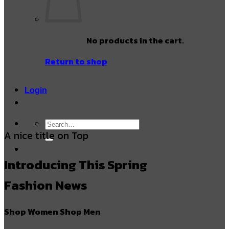
No products in the cart.
Return to shop
Login
Search
A nice title on Top
for:
Introducing This Spring
Fashion News
Shop Women
Shop Men