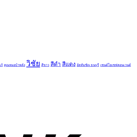
วิชัย
สีดำ
สีแดง
ก้
คุณหมอบ้าพลัง
สีขาว
อัสสัมชัญ ธนบุรี
เซนต์โยเซฟคอนเวนต์
T