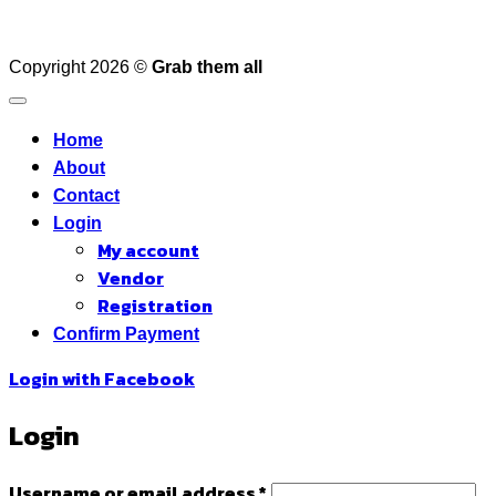
Copyright 2026 ©
Grab them all
Home
About
Contact
Login
My account
Vendor
Registration
Confirm Payment
Login with
Facebook
Login
Required
Username or email address
*