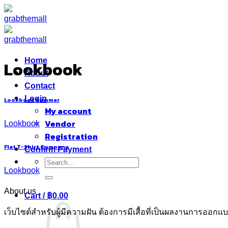
Skip
to
content
Home
Lookbook
About
Contact
Login
Lookbook Summer
My account
Vendor
Lookbook
Registration
Flat T-Shirt Company
Confirm Payment
Search
Lookbook
for:
About us
Cart /
฿
0.00
เว็บไซต์สำหรับผู้มีความฝัน ต้องการมีเสื้อที่เป็นผลงานการออ