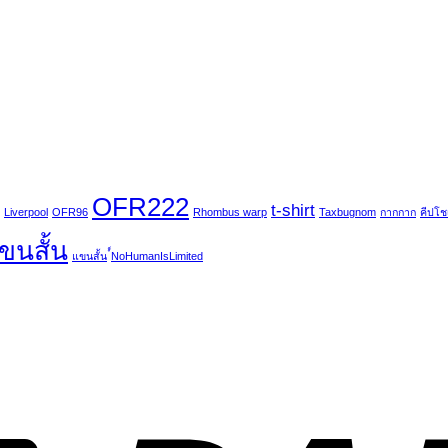
OFR222
t-shirt
Liverpool
OFR96
Rhombus warp
Taxbugnom
กากกาก
คีปโชเ
แขนสั้น
แขนสั้น
์์NoHumanIsLimited