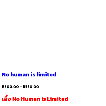
No human​ is​ limited
Price
฿
500.00
–
฿
550.00
range:
เสื้อ No Human Is Limited
฿500.00
through