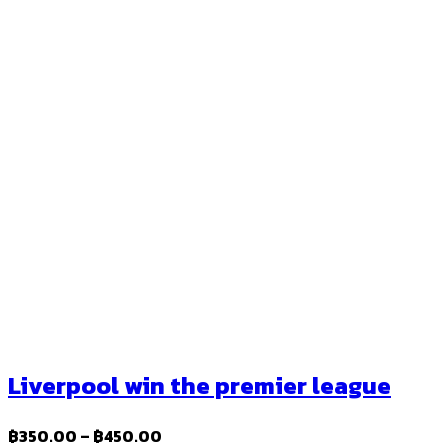
Liverpool win the premier league
Price
฿
350.00
–
฿
450.00