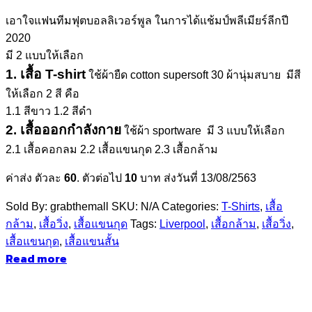
range:
เอาใจแฟนทีมฟุตบอลลิเวอร์พูล ในการได้แช้มป์พลีเมียร์ลีกปี
฿350.00
2020
through
มี 2 แบบให้เลือก
฿450.00
1. เสื้อ T-shirt
ใช้ผ้ายืด cotton supersoft 30 ผ้านุ่มสบาย มีสี
ให้เลือก 2 สี คือ
1.1 สีขาว 1.2 สีดำ
2. เสื้อออกกำลังกาย
ใช้ผ้า sportware มี 3 แบบให้เลือก
2.1 เสื้อคอกลม 2.2 เสื้อแขนกุด 2.3 เสื้อกล้าม
ค่าส่ง ตัวละ
60
. ตัวต่อไป
10
บาท ส่งวันที่ 13/08/2563
Sold By: grabthemall
SKU:
N/A
Categories:
T-Shirts
,
เสื้อ
กล้าม
,
เสื้อวิ่ง
,
เสื้อแขนกุด
Tags:
Liverpool
,
เสื้อกล้าม
,
เสื้อวิ่ง
,
เสื้อแขนกุด
,
เสื้อแขนสั้น
Read more