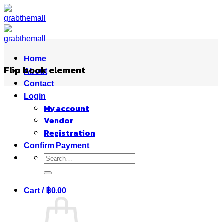
Skip
to
content
Home
Flip book element
About
Contact
Login
My account
Vendor
Registration
Confirm Payment
Search
for:
Cart /
฿
0.00