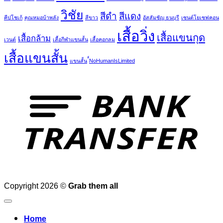
วิชัย
สีดำ
สีแดง
คีปโชเก้
คุณหมอบ้าพลัง
สีขาว
อัสสัมชัญ ธนบุรี
เซนต์โยเซฟคอน
เสื้อวิ่ง
เสื้อแขนกุด
เสื้อกล้าม
เวนต์
เสื้อกีฬาแขนสั้น
เสื้อคอกลม
เสื้อแขนสั้น
แขนสั้น
์์NoHumanIsLimited
T
Copyright 2026 ©
Grab them all
Home