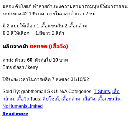
฿550.00
ฉลอง คิปโชเก้ ทำลายกำแพงความสามารถมนุษย์วิ่งมาราธอน
ระยะทาง 42.195 กม. ภายในเวลาต่ำกว่า 2 ชม.
มี 2 แบบให้เลือก 1.เสื้อแขนสั้น 2.เสื้อกล้าม
มี 2 สีให้เลือก 1.สีขาว 2.สีดำ
ผลิตจากผ้า
OFR96 (เสื้อวิ่ง)
ค่าส่ง ตัวละ
60
. ตัวต่อไป
10
บาท
Ems /flash / kerry
ใช้ระยะเวลาในการผลิต 7 ส่งของ 31/10/62
Sold By: grabthemall
SKU:
N/A
Categories:
T-Shirts
,
เสื้อ
กล้าม
,
เสื้อวิ่ง
Tags:
คีปโชเก้
,
เสื้อกล้าม
,
เสื้อวิ่ง
,
เสื้อแขนสั้น
,
์์NoHumanIsLimited
Read more