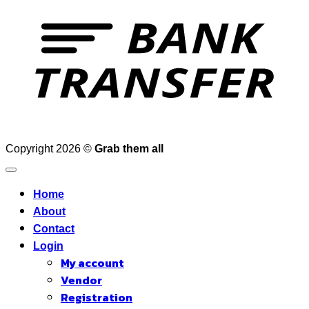
T
Copyright 2026 ©
Grab them all
Home
About
Contact
Login
My account
Vendor
Registration