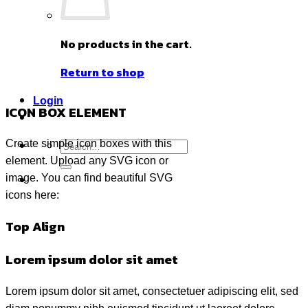
No products in the cart.
Return to shop
Login
ICON BOX ELEMENT
Search
Create simple icon boxes with this
for:
element. Upload any SVG icon or
image. You can find beautiful SVG
icons here:
Top Align
Lorem ipsum dolor sit amet
Lorem ipsum dolor sit amet, consectetuer adipiscing elit, sed