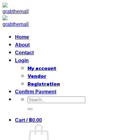
Skip
to
content
Home
About
Contact
Login
My account
Vendor
Registration
Confirm Payment
Search
for:
Cart /
฿
0.00