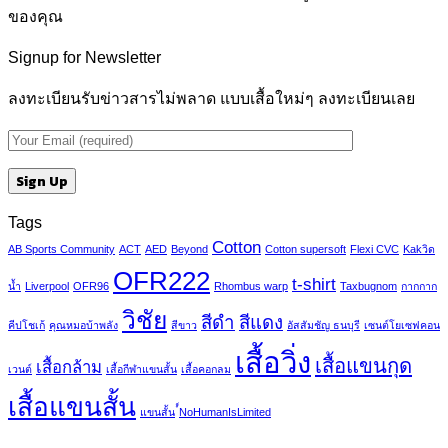
ของคุณ
Signup for Newsletter
ลงทะเบียนรับข่าวสารไม่พลาด แบบเสื้อใหม่ๆ ลงทะเบียนเลย
Tags
Cotton
AB Sports Community
ACT
AED
Beyond
Cotton supersoft
Flexi CVC
Kakวิด
OFR222
t-shirt
น้ำ
Liverpool
OFR96
Rhombus warp
Taxbugnom
กากกาก
วิชัย
สีดำ
สีแดง
คีปโชเก้
คุณหมอบ้าพลัง
สีขาว
อัสสัมชัญ ธนบุรี
เซนต์โยเซฟคอน
เสื้อวิ่ง
เสื้อแขนกุด
เสื้อกล้าม
เวนต์
เสื้อกีฬาแขนสั้น
เสื้อคอกลม
เสื้อแขนสั้น
แขนสั้น
์์NoHumanIsLimited