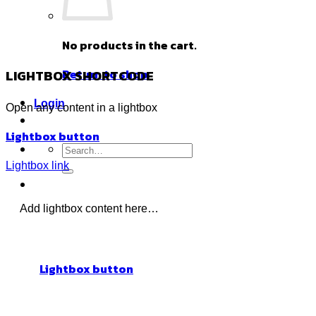
No products in the cart.
LIGHTBOX SHORTCODE
Return to shop
Login
Open any content in a lightbox
Lightbox button
Search
for:
Lightbox link
Add lightbox content here…
Lightbox button