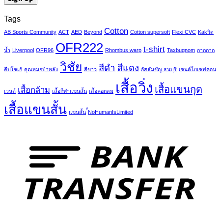
Tags
Cotton
AB Sports Community
ACT
AED
Beyond
Cotton supersoft
Flexi CVC
Kakวิด
OFR222
t-shirt
น้ำ
Liverpool
OFR96
Rhombus warp
Taxbugnom
กากกาก
วิชัย
สีดำ
สีแดง
คีปโชเก้
คุณหมอบ้าพลัง
สีขาว
อัสสัมชัญ ธนบุรี
เซนต์โยเซฟคอน
เสื้อวิ่ง
เสื้อแขนกุด
เสื้อกล้าม
เวนต์
เสื้อกีฬาแขนสั้น
เสื้อคอกลม
เสื้อแขนสั้น
แขนสั้น
์์NoHumanIsLimited
T