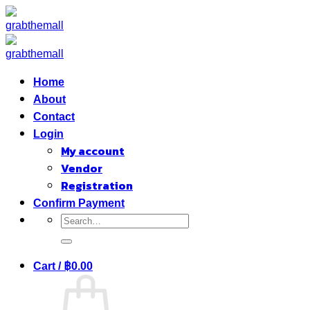
Skip
to
content
Home
About
Contact
Login
My account
Vendor
Registration
Confirm Payment
Search
for:
Cart /
฿
0.00