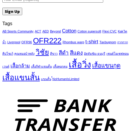
Tags
Cotton
AB Sports Community
ACT
AED
Beyond
Cotton supersoft
Flexi CVC
Kakวิด
OFR222
t-shirt
น้ำ
Liverpool
OFR96
Rhombus warp
Taxbugnom
กากกาก
วิชัย
สีดำ
สีแดง
คีปโชเก้
คุณหมอบ้าพลัง
สีขาว
อัสสัมชัญ ธนบุรี
เซนต์โยเซฟคอน
เสื้อวิ่ง
เสื้อแขนกุด
เสื้อกล้าม
เวนต์
เสื้อกีฬาแขนสั้น
เสื้อคอกลม
เสื้อแขนสั้น
แขนสั้น
์์NoHumanIsLimited
T