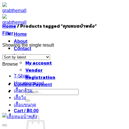
Skip
to
content
Home
/
Products tagged “คุณหมอบ้าพลัง”
Filter
Home
About
Showing the single result
Contact
Login
My account
Browse
Vendor
T-Shirts
Registration
Uncategorized
Confirm Payment
เสื้อกล้าม
Search
เสื้อวิ่ง
for:
เสื้อแขนกุด
Cart /
฿
0.00