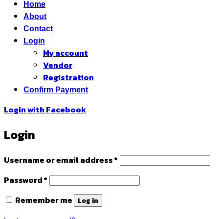
Home
About
Contact
Login
My account
Vendor
Registration
Confirm Payment
Login with
Facebook
Login
Required
Username or email address
*
Required
Password
*
Remember me
Log in