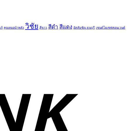
วิชัย
สีดำ
สีแดง
ก้
คุณหมอบ้าพลัง
สีขาว
อัสสัมชัญ ธนบุรี
เซนต์โยเซฟคอนเวนต์
T