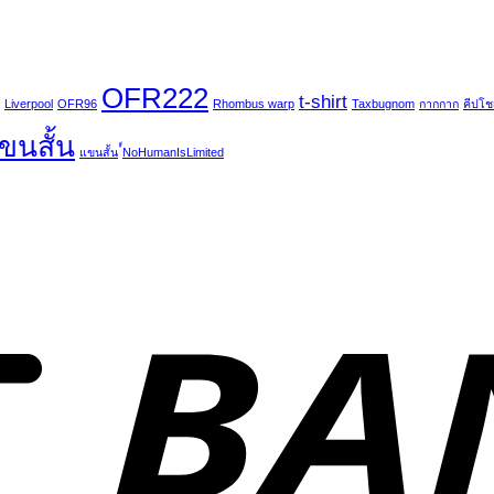
OFR222
t-shirt
Liverpool
OFR96
Rhombus warp
Taxbugnom
กากกาก
คีปโชเ
แขนสั้น
แขนสั้น
์์NoHumanIsLimited