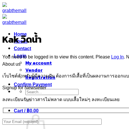
Skip
to
content
Home
Kak วิดน้ำ
About
Contact
Login
You need to be logged in to view this content. Please
Log In
. 
My account
About us
Vendor
เว็บไซต์สำหรับผู้มีความฝัน ต้องการมีเสื้อที่เป็นผลงานการออ
Registration
Confirm Payment
Signup for Newsletter
Search
for:
ลงทะเบียนรับข่าวสารไม่พลาด แบบเสื้อใหม่ๆ ลงทะเบียนเลย
Cart /
฿
0.00