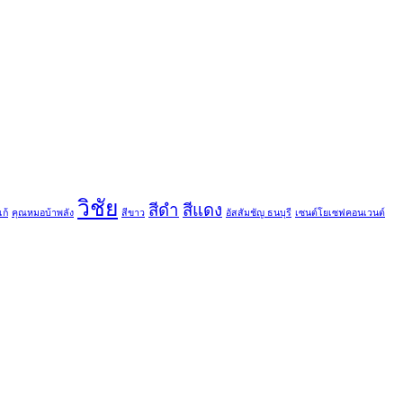
วิชัย
สีดำ
สีแดง
ก้
คุณหมอบ้าพลัง
สีขาว
อัสสัมชัญ ธนบุรี
เซนต์โยเซฟคอนเวนต์
T