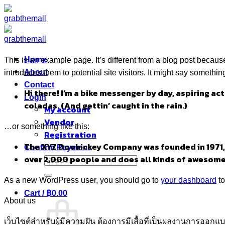
Skip
to
content
Home
This is an example page. It’s different from a blog post because
About
introduces them to potential site visitors. It might say something
Contact
Hi there! I’m a bike messenger by day, aspiring acto
Login
coladas. (And gettin’ caught in the rain.)
My account
Vendor
…or something like this:
Registration
The XYZ Doohickey Company was founded in 1971, a
Confirm Payment
over 2,000 people and does all kinds of awesom
Search
for:
As a new WordPress user, you should go to
your dashboard
to
Cart /
฿
0.00
About us
เว็บไซต์สำหรับผู้มีความฝัน ต้องการมีเสื้อที่เป็นผลงานการออ