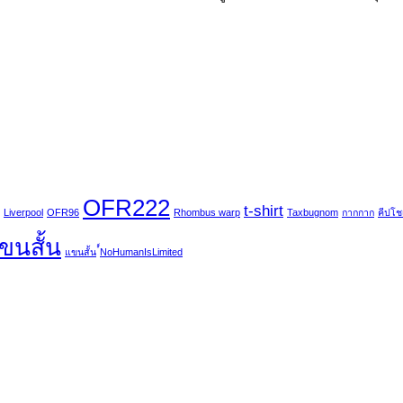
OFR222
t-shirt
Liverpool
OFR96
Rhombus warp
Taxbugnom
กากกาก
คีปโชเ
แขนสั้น
แขนสั้น
์์NoHumanIsLimited