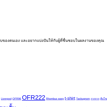
กแบบของตนเอง และอยากแบ่งปันให้กับผู้ที่ชื่นชอบในผลงานของคุณ
OFR222
t-shirt
Liverpool
OFR96
Rhombus warp
Taxbugnom
กากกาก
คีปโชเ