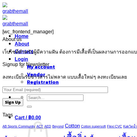
Skip
to
content
[wc_frontend_manager]
Home
About us
About
Contact
เว็บไซต์สำหรับผู้มีความฝัน ต้องการมีเสื้อที่เป็นผลงานการออ
Login
Signup for Newsletter
My account
Vendor
ลงทะเบียนรับข่าวสารไม่พลาด แบบเสื้อใหม่ๆ ลงทะเบียนเลย
Registration
Confirm Payment
Search
for:
Tags
Cart /
฿
0.00
Cotton
AB Sports Community
ACT
AED
Beyond
Cotton supersoft
Flexi CVC
Kakวิดน้ำ