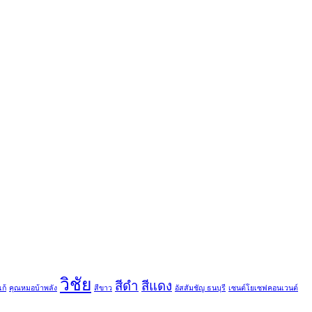
วิชัย
สีดำ
สีแดง
ก้
คุณหมอบ้าพลัง
สีขาว
อัสสัมชัญ ธนบุรี
เซนต์โยเซฟคอนเวนต์