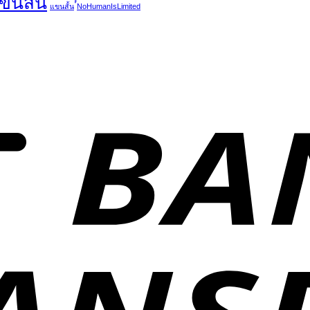
แขนสั้น
แขนสั้น
์์NoHumanIsLimited