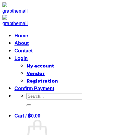
Skip
to
content
Home
About
Contact
Login
My account
Vendor
Registration
Confirm Payment
Search
for:
Cart /
฿
0.00