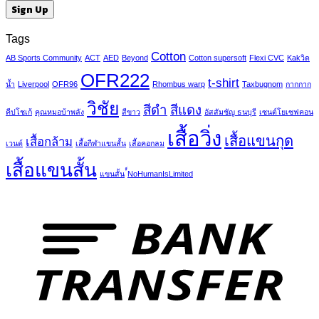
Tags
Cotton
AB Sports Community
ACT
AED
Beyond
Cotton supersoft
Flexi CVC
Kakวิด
OFR222
t-shirt
น้ำ
Liverpool
OFR96
Rhombus warp
Taxbugnom
กากกาก
วิชัย
สีดำ
สีแดง
คีปโชเก้
คุณหมอบ้าพลัง
สีขาว
อัสสัมชัญ ธนบุรี
เซนต์โยเซฟคอน
เสื้อวิ่ง
เสื้อแขนกุด
เสื้อกล้าม
เวนต์
เสื้อกีฬาแขนสั้น
เสื้อคอกลม
เสื้อแขนสั้น
แขนสั้น
์์NoHumanIsLimited
T